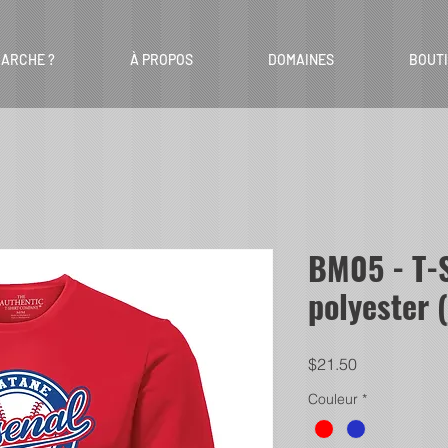
ARCHE ?
À PROPOS
DOMAINES
BOUT
BM05 - T-
polyester (
Price
$21.50
Couleur
*