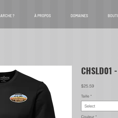
ARCHE ?
À PROPOS
DOMAINES
BOUT
CHSLD01 -
Price
$25.59
Taille
*
Select
Couleur
*