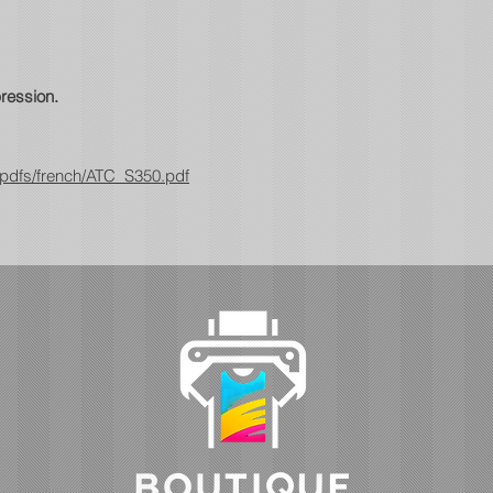
ression.
pdfs/french/ATC_S350.pdf