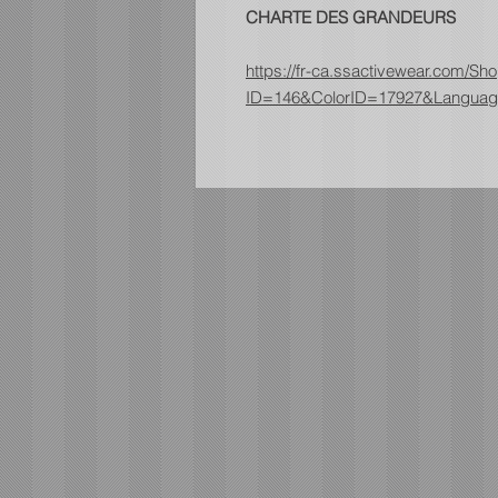
CHARTE DES GRANDEURS
https://fr-ca.ssactivewear.com/
ID=146&ColorID=17927&Languag