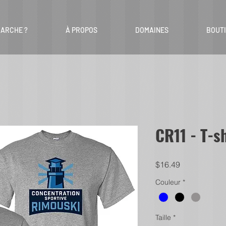
ARCHE ?
À PROPOS
DOMAINES
BOUT
CR11 - T-sh
Price
$16.49
Couleur
*
Taille
*