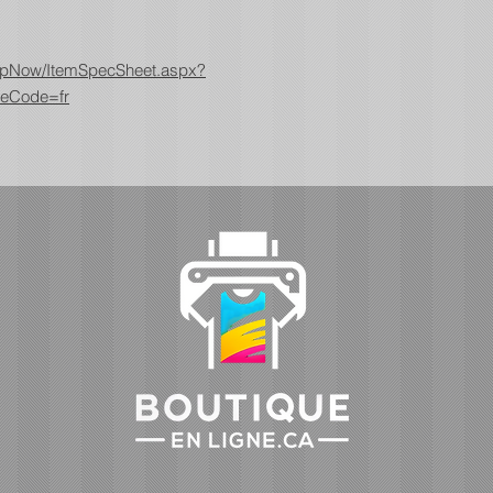
ShopNow/ItemSpecSheet.aspx?
eCode=fr