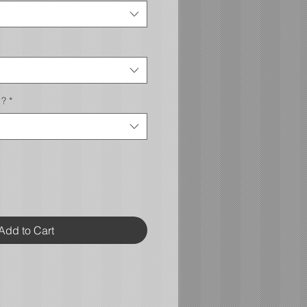
 ?
*
Add to Cart