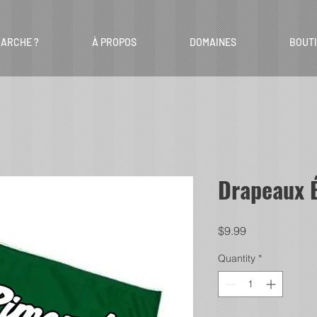
ARCHE ?
À PROPOS
DOMAINES
BOUT
Drapeaux É
Price
$9.99
Quantity
*