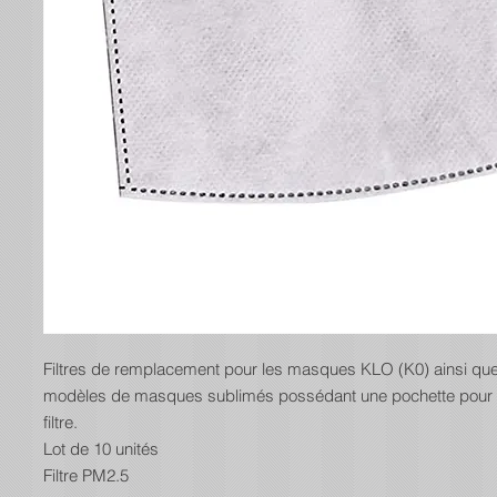
Filtres de remplacement pour les masques KLO (K0) ainsi qu
modèles de masques sublimés possédant une pochette pour 
filtre.
Lot de 10 unités
Filtre PM2.5