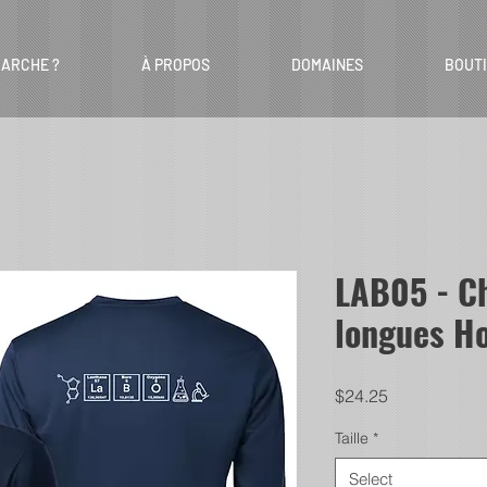
ARCHE ?
À PROPOS
DOMAINES
BOUT
LAB05 - C
longues 
Price
$24.25
Taille
*
Select