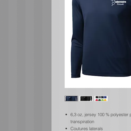
6,3 oz, jersey 100 % polyester
transpiration
Coutures laterals