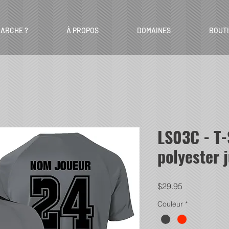
ARCHE ?
À PROPOS
DOMAINES
BOUT
LS03C - T
polyester j
Price
$29.95
Couleur
*