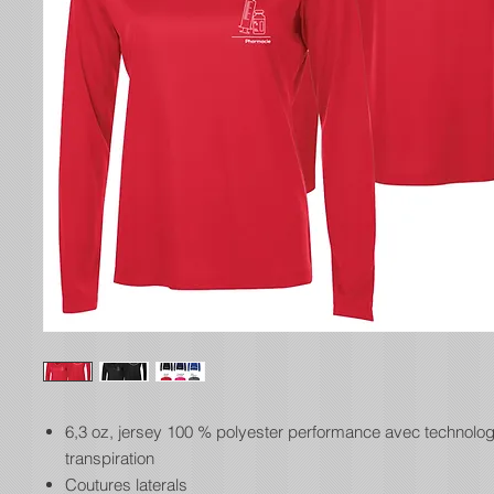
6,3 oz, jersey 100 % polyester performance avec technologi
transpiration
Coutures laterals