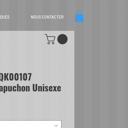
IQUES
NOUS CONTACTER
QK00107
capuchon Unisexe