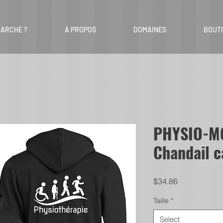
ARCHE ?
À PROPOS
DOMAINES
BOUT
PHYSIO-M
Chandail 
Price
$34.86
Taille
*
Select