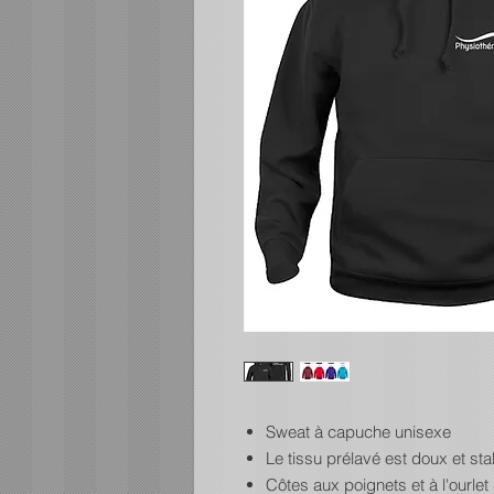
Sweat à capuche unisexe
Le tissu prélavé est doux et sta
Côtes aux poignets et à l'ourl