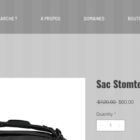
ARCHE ?
À PROPOS
DOMAINES
BOUT
Sac Stomt
Regular
Sa
 $120.00 
$60.00
Price
Pr
Quantity
*