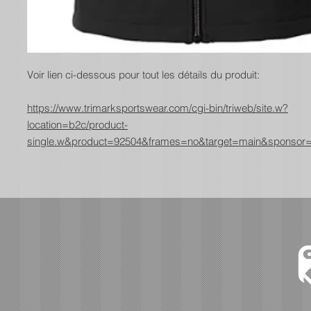
Voir lien ci-dessous pour tout les détails du produit:
https://www.trimarksportswear.com/cgi-bin/triweb/site.w?
location=b2c/product-
single.w&product=92504&frames=no&target=main&sponsor