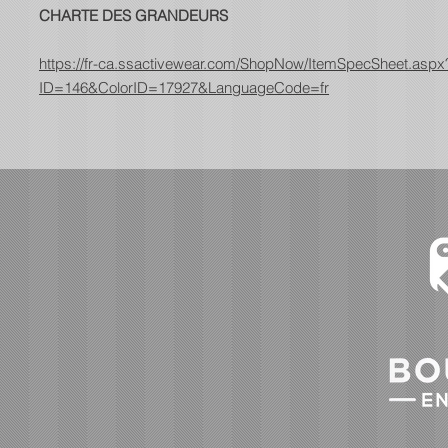
CHARTE DES GRANDEURS
https://fr-ca.ssactivewear.com/ShopNow/ItemSpecSheet.aspx
ID=146&ColorID=17927&LanguageCode=fr