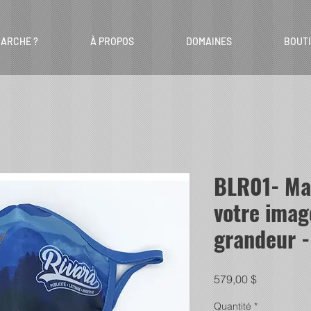
ARCHE ?
À PROPOS
DOMAINES
BOUT
BLR01- Ma
votre imag
grandeur -
Prix
579,00 $
Quantité
*