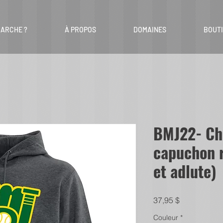
ARCHE ?
À PROPOS
DOMAINES
BOUT
BMJ22- Ch
capuchon r
et adlute)
Prix
37,95 $
Couleur
*