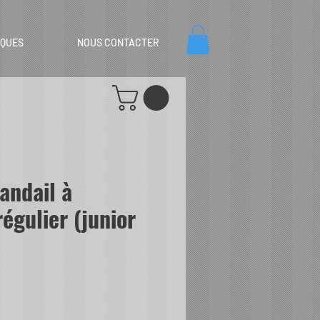
IQUES
NOUS CONTACTER
andail à
égulier (junior