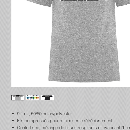
9,1 oz, 50/50 coton/polyester
Fils compressés pour minimiser le rétrécissement
Confort sec, mélange de tissus respirants et évacuant l’hum