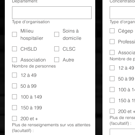
Département
Concentratio
Type d'organisation
Type d'organ
Milieu
Soins à
Cégep
hospitalier
domicile
Profess
CHSLD
CLSC
Associa
Nombre de p
Association
Autre
Nombre de personnes
12 à 49
12 à 49
50 à 99
50 à 99
100 à 1
100 à 149
150 à 1
150 à 199
200 et 
Plus de rens
200 et +
(facultatif) :
Plus de renseignements sur vos attentes
(facultatif) :