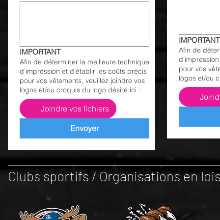
IMPORTANT
Afin de déter
IMPORTANT
d’impression 
Afin de déterminer la meilleure technique
pour vos vête
d’impression et d’établir les coûts précis
logos et/ou c
pour vos vêtements, veuillez joindre vos
logos et/ou croquis du logo désiré ici :
Joind
Joindre vos fichiers
Envoyer
Clubs sportifs / Organisations en loisi