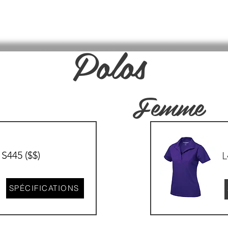
ARCHE ?
À PROPOS
DOMAINES
BOUT
Polos
Femme
S445 ($$)
L
SPÉCIFICATIONS