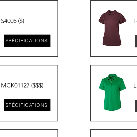
S4005 ($)
L
SPÉCIFICATIONS
MCK01127 ($$$)
L
SPÉCIFICATIONS