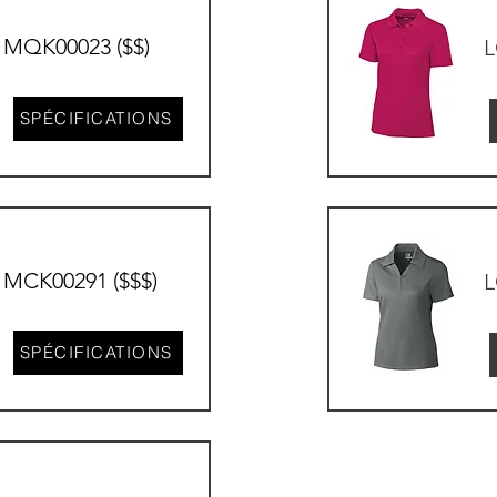
MQK00023 ($$)
L
SPÉCIFICATIONS
MCK00291 ($$$)
L
SPÉCIFICATIONS