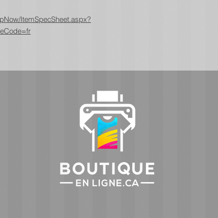
ShopNow/ItemSpecSheet.aspx?
eCode=fr