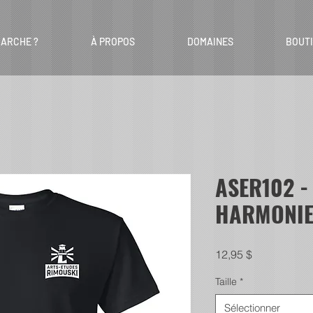
ARCHE ?
À PROPOS
DOMAINES
BOUT
ASER102 - 
HARMONI
Prix
12,95 $
Taille
*
Sélectionner