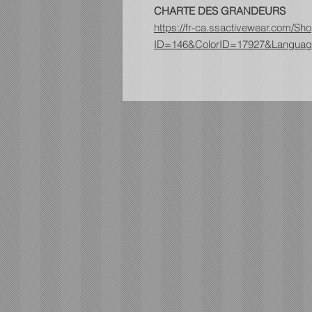
CHARTE DES GRANDEURS
https://fr-ca.ssactivewear.com/
ID=146&ColorID=17927&Languag