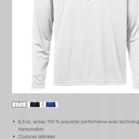
6,3 oz, jersey 100 % polyester performance avec technologi
transpiration
Coutures latérales