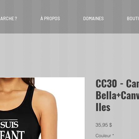
ARCHE ?
À PROPOS
DOMAINES
BOUT
CC30 - Ca
Bella+Canv
Iles
Prix
35,95 $
Couleur
*