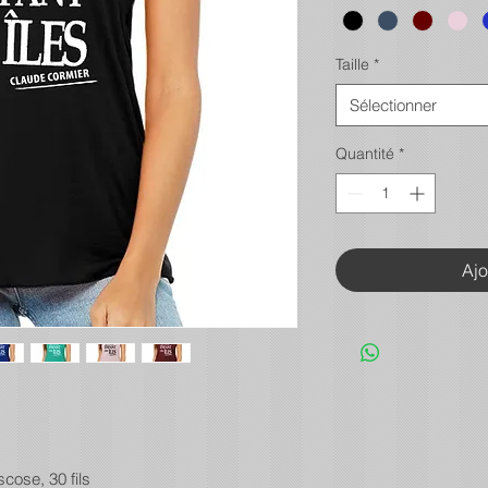
Taille
*
Sélectionner
Quantité
*
Ajo
scose, 30 fils