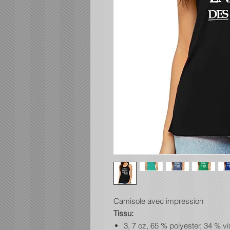
Camisole avec impression
Tissu:
3, 7 oz, 65 % polyester, 34 % vi