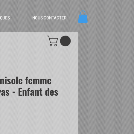
IQUES
NOUS CONTACTER
misole femme
as - Enfant des