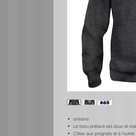
unisexe
Le tissu prélavé est doux et sta
Côtes aux poignets et à l'ourl