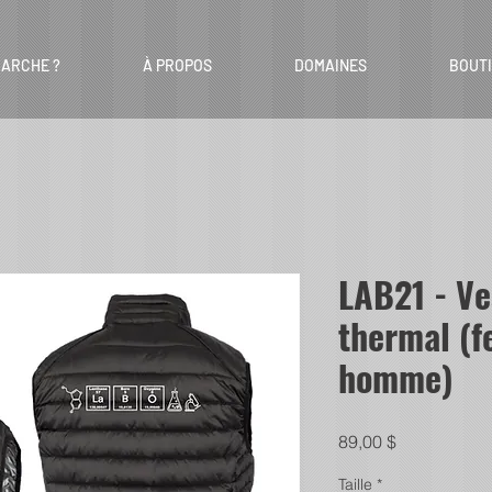
ARCHE ?
À PROPOS
DOMAINES
BOUT
LAB21 - V
thermal (
homme)
Prix
89,00 $
Taille
*