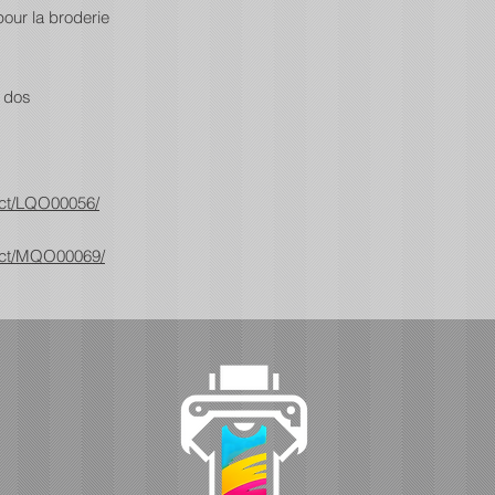
our la broderie
u dos
uct/LQO00056/
uct/MQO00069/