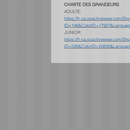
CHARTE DES GRANDEURS
ADULTE:
https://fr-ca.ssactivewear.com/
ID=146&ColorID=17927&Languag
JUNIOR:
https://fr-ca.ssactivewear.com/
ID=526&ColorID=20830&Languag