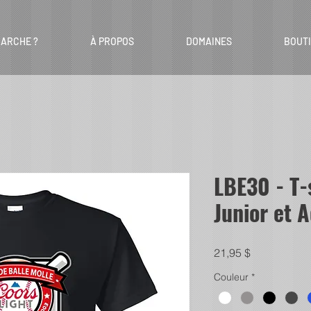
ARCHE ?
À PROPOS
DOMAINES
BOUT
LBE30 - T-s
Junior et 
Prix
21,95 $
Couleur
*