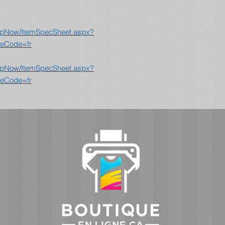
ShopNow/ItemSpecSheet.aspx?
eCode=fr
ShopNow/ItemSpecSheet.aspx?
eCode=fr