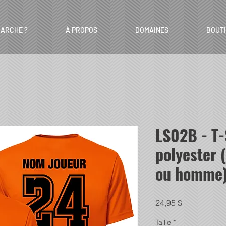
ARCHE ?
À PROPOS
DOMAINES
BOUT
LS02B - T
polyester 
ou homme
Prix
24,95 $
Taille
*