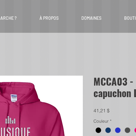
ARCHE ?
À PROPOS
DOMAINES
BOUT
MCCA03 - 
capuchon 
Prix
41,21 $
Couleur
*