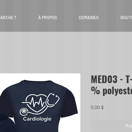
ARCHE ?
À PROPOS
DOMAINES
BOUT
MED03 - T-S
% polyest
Prix
0,00 $
Rup