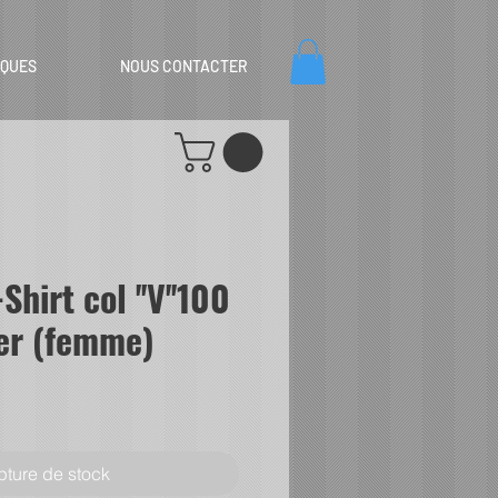
IQUES
NOUS CONTACTER
hirt col ''V''100
er (femme)
ture de stock