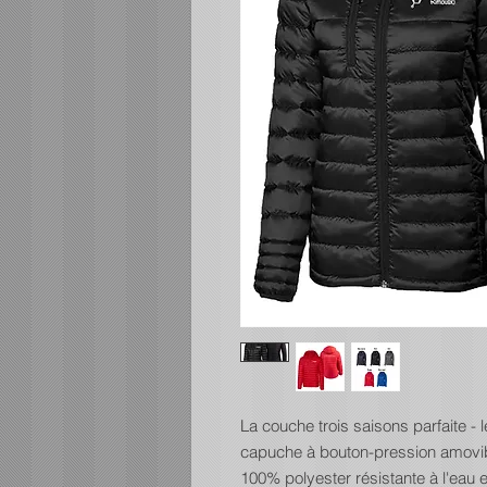
La couche trois saisons parfaite -
capuche à bouton-pression amovibl
100% polyester résistante à l'eau