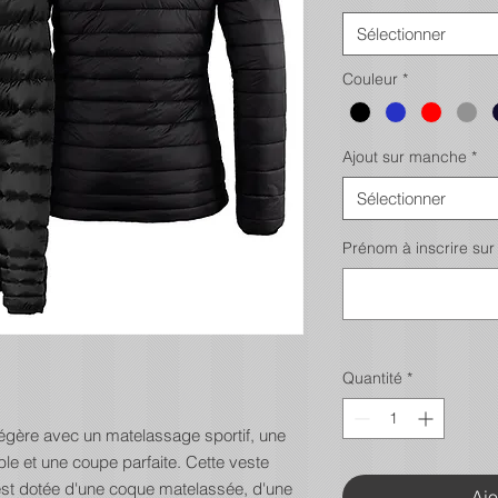
Sélectionner
Couleur
*
Ajout sur manche
*
Sélectionner
Prénom à inscrire sur 
Quantité
*
 légère avec un matelassage sportif, une
e et une coupe parfaite. Cette veste
 est dotée d'une coque matelassée, d'une
Ajo