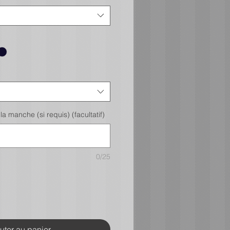
la manche (si requis) (facultatif)
0/25
uter au panier