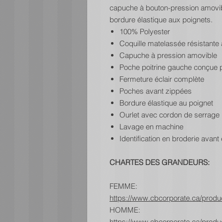
capuche à bouton-pression amovib
bordure élastique aux poignets.
100% Polyester
Coquille matelassée résistante 
Capuche à pression amovible
Poche poitrine gauche conçue p
Fermeture éclair complète
Poches avant zippées
Bordure élastique au poignet
Ourlet avec cordon de serrage
Lavage en machine
Identification en broderie avant e
CHARTES DES GRANDEURS:
FEMME:
https://www.cbcorporate.ca/prod
HOMME:
https://www.cbcorporate.ca/prod