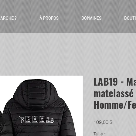
ARCHE ?
À PROPOS
DOMAINES
BOUT
LAB19 - M
matelassé 
Homme/F
Prix
109,00 $
Taille
*