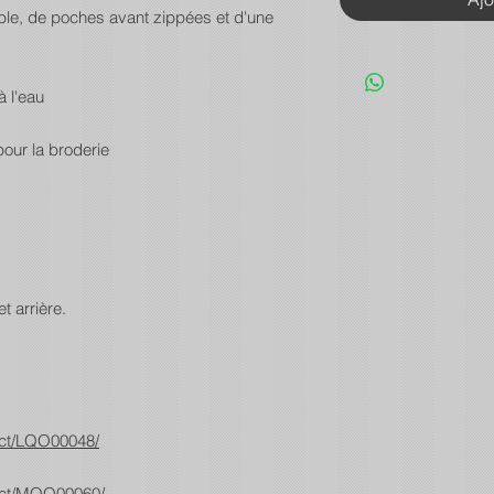
le, de poches avant zippées et d'une
à l'eau
our la broderie
t arrière.
uct/LQO00048/
uct/MQO00060/